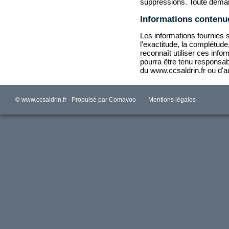
suppressions. Toute dema
Informations contenue
Les informations fournies su
l'exactitude, la complétude,
reconnaît utiliser ces inf
pourra être tenu responsabl
du
www.ccsaldrin.fr
ou d'au
© www.ccsaldrin.fr - Propulsé par
Comavoo
Mentions légales