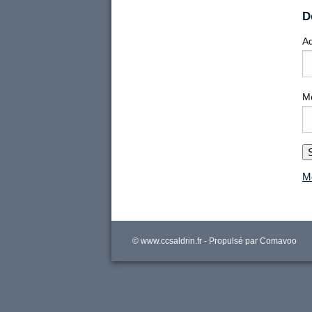
D
Ad
M
Mo
© www.ccsaldrin.fr - Propulsé par
Comavoo