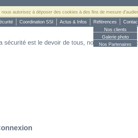
ous nous autorisez à déposer des cookies à des fins de mesure d'audi
curité
Coordination SSI
Actus & Infos
Références
Contac
Nos clients
Galerie photo
a sécurité est le devoir de tous, notre devoir c’est 
Nos Partenaires
onnexion